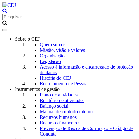
Toggle
navigation
Sobre o CEJ
Quem somos
Missão, visão e valores
Organização
Legislação
Acesso à informação e encarregado de proteção
de dados
História do CEJ
Recrutamento de Pessoal
Instrumentos de gestão
Plano de atividades
Relatório de atividades
Balanço social
Manual de controlo interno
Recursos humanos
Recursos financeiros
Prevenção de Riscos de Corrupção e Código de
Conduta