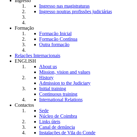
Ingresso
Ingresso nas magistraturas
Ingresso noutras profissões judiciárias
Formação
Formação Inicial
Formação Contínua
Outra formação
Relações Internacionais
ENGLISH
About us
Mission, vision and values
History
Admission to the Judiciary
Initial training
Continuous training
International Relations
Contactos
Sede
Núcleo de Coimbra
Links úteis
Canal de denúncia
Instalações de Vila do Conde