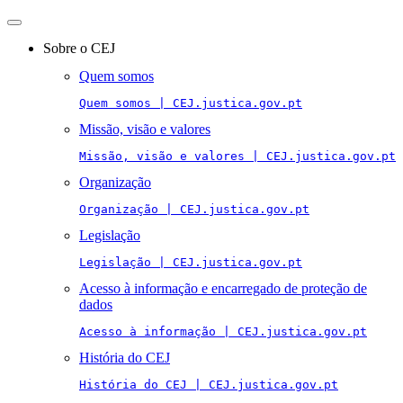
Toggle
navigation
Sobre o CEJ
Quem somos
Quem somos | CEJ.justica.gov.pt
Missão, visão e valores
Missão, visão e valores | CEJ.justica.gov.pt
Organização
Organização | CEJ.justica.gov.pt
Legislação
Legislação | CEJ.justica.gov.pt
Acesso à informação e encarregado de proteção de
dados
Acesso à informação | CEJ.justica.gov.pt
História do CEJ
História do CEJ | CEJ.justica.gov.pt