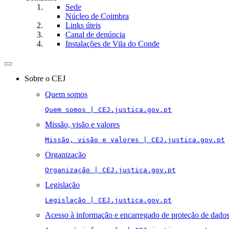
Sede
Núcleo de Coimbra
Links úteis
Canal de denúncia
Instalações de Vila do Conde
Toggle
navigation
Sobre o CEJ
Quem somos
Quem somos | CEJ.justica.gov.pt
Missão, visão e valores
Missão, visão e valores | CEJ.justica.gov.pt
Organização
Organização | CEJ.justica.gov.pt
Legislação
Legislação | CEJ.justica.gov.pt
Acesso à informação e encarregado de proteção de dado