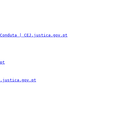
Conduta | CEJ.justica.gov.pt
pt
.justica.gov.pt