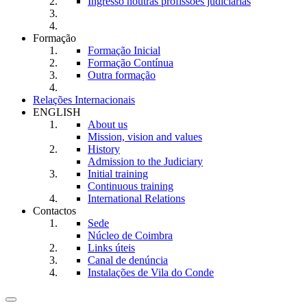
Ingresso noutras profissões judiciárias
Formação
Formação Inicial
Formação Contínua
Outra formação
Relações Internacionais
ENGLISH
About us
Mission, vision and values
History
Admission to the Judiciary
Initial training
Continuous training
International Relations
Contactos
Sede
Núcleo de Coimbra
Links úteis
Canal de denúncia
Instalações de Vila do Conde
Toggle