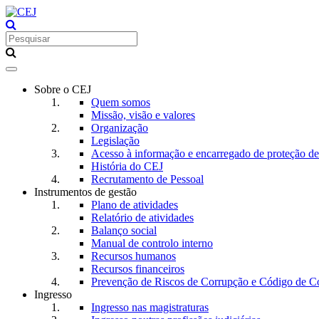
Toggle
navigation
Sobre o CEJ
Quem somos
Missão, visão e valores
Organização
Legislação
Acesso à informação e encarregado de proteção d
História do CEJ
Recrutamento de Pessoal
Instrumentos de gestão
Plano de atividades
Relatório de atividades
Balanço social
Manual de controlo interno
Recursos humanos
Recursos financeiros
Prevenção de Riscos de Corrupção e Código de C
Ingresso
Ingresso nas magistraturas