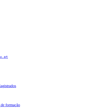
v.pt
agistrados
 de formação