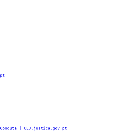
pt
Conduta | CEJ.justica.gov.pt