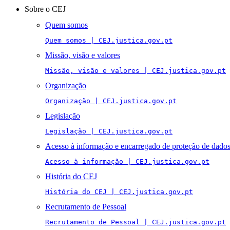
navigation
Sobre o CEJ
Quem somos
Quem somos | CEJ.justica.gov.pt
Missão, visão e valores
Missão, visão e valores | CEJ.justica.gov.pt
Organização
Organização | CEJ.justica.gov.pt
Legislação
Legislação | CEJ.justica.gov.pt
Acesso à informação e encarregado de proteção de dado
Acesso à informação | CEJ.justica.gov.pt
História do CEJ
História do CEJ | CEJ.justica.gov.pt
Recrutamento de Pessoal
Recrutamento de Pessoal | CEJ.justica.gov.pt