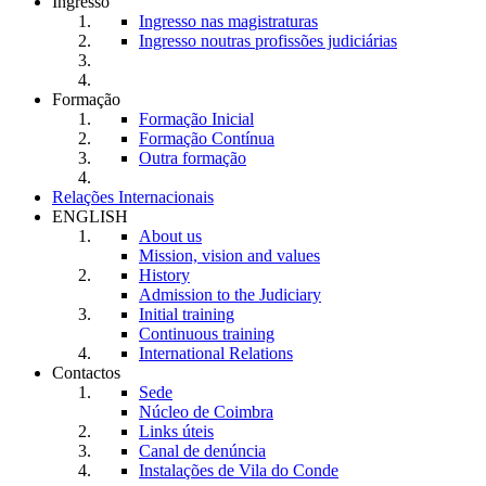
Ingresso
Ingresso nas magistraturas
Ingresso noutras profissões judiciárias
Formação
Formação Inicial
Formação Contínua
Outra formação
Relações Internacionais
ENGLISH
About us
Mission, vision and values
History
Admission to the Judiciary
Initial training
Continuous training
International Relations
Contactos
Sede
Núcleo de Coimbra
Links úteis
Canal de denúncia
Instalações de Vila do Conde