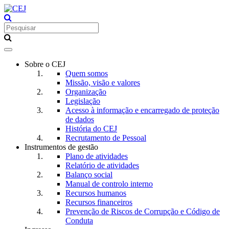
Toggle
navigation
Sobre o CEJ
Quem somos
Missão, visão e valores
Organização
Legislação
Acesso à informação e encarregado de proteção
de dados
História do CEJ
Recrutamento de Pessoal
Instrumentos de gestão
Plano de atividades
Relatório de atividades
Balanço social
Manual de controlo interno
Recursos humanos
Recursos financeiros
Prevenção de Riscos de Corrupção e Código de
Conduta