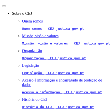
Toggle
navigation
Sobre o CEJ
Quem somos
Quem somos | CEJ.justica.gov.pt
Missão, visão e valores
Missão, visão e valores | CEJ.justica.gov.pt
Organização
Organização | CEJ.justica.gov.pt
Legislação
Legislação | CEJ.justica.gov.pt
Acesso à informação e encarregado de proteção de
dados
Acesso à informação | CEJ.justica.gov.pt
História do CEJ
História do CEJ | CEJ.justica.gov.pt