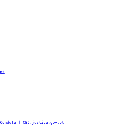
pt
Conduta | CEJ.justica.gov.pt