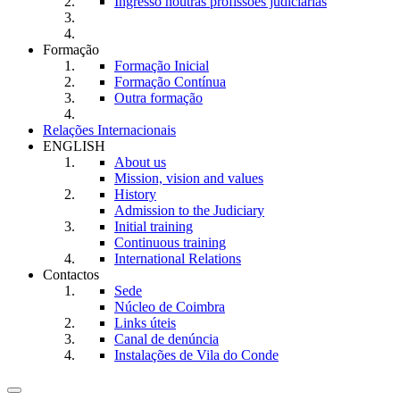
Ingresso noutras profissões judiciárias
Formação
Formação Inicial
Formação Contínua
Outra formação
Relações Internacionais
ENGLISH
About us
Mission, vision and values
History
Admission to the Judiciary
Initial training
Continuous training
International Relations
Contactos
Sede
Núcleo de Coimbra
Links úteis
Canal de denúncia
Instalações de Vila do Conde
Toggle