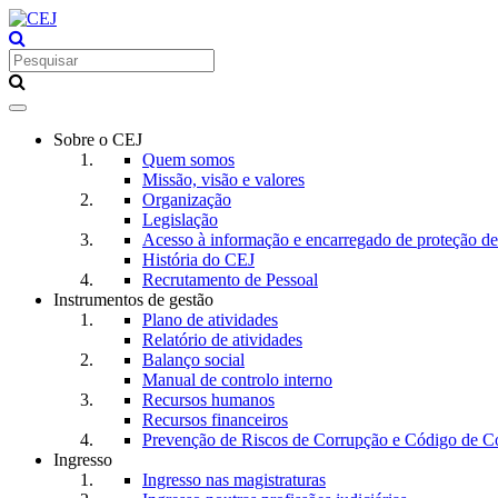
Toggle
navigation
Sobre o CEJ
Quem somos
Missão, visão e valores
Organização
Legislação
Acesso à informação e encarregado de proteção d
História do CEJ
Recrutamento de Pessoal
Instrumentos de gestão
Plano de atividades
Relatório de atividades
Balanço social
Manual de controlo interno
Recursos humanos
Recursos financeiros
Prevenção de Riscos de Corrupção e Código de C
Ingresso
Ingresso nas magistraturas