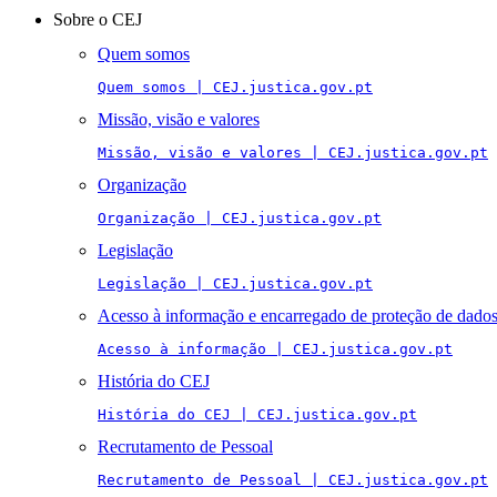
navigation
Sobre o CEJ
Quem somos
Quem somos | CEJ.justica.gov.pt
Missão, visão e valores
Missão, visão e valores | CEJ.justica.gov.pt
Organização
Organização | CEJ.justica.gov.pt
Legislação
Legislação | CEJ.justica.gov.pt
Acesso à informação e encarregado de proteção de dado
Acesso à informação | CEJ.justica.gov.pt
História do CEJ
História do CEJ | CEJ.justica.gov.pt
Recrutamento de Pessoal
Recrutamento de Pessoal | CEJ.justica.gov.pt