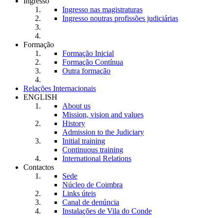
Ingresso
Ingresso nas magistraturas
Ingresso noutras profissões judiciárias
Formação
Formação Inicial
Formação Contínua
Outra formação
Relações Internacionais
ENGLISH
About us
Mission, vision and values
History
Admission to the Judiciary
Initial training
Continuous training
International Relations
Contactos
Sede
Núcleo de Coimbra
Links úteis
Canal de denúncia
Instalações de Vila do Conde