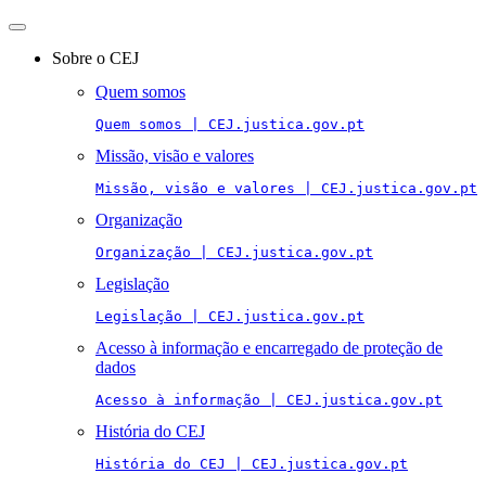
Toggle
navigation
Sobre o CEJ
Quem somos
Quem somos | CEJ.justica.gov.pt
Missão, visão e valores
Missão, visão e valores | CEJ.justica.gov.pt
Organização
Organização | CEJ.justica.gov.pt
Legislação
Legislação | CEJ.justica.gov.pt
Acesso à informação e encarregado de proteção de
dados
Acesso à informação | CEJ.justica.gov.pt
História do CEJ
História do CEJ | CEJ.justica.gov.pt