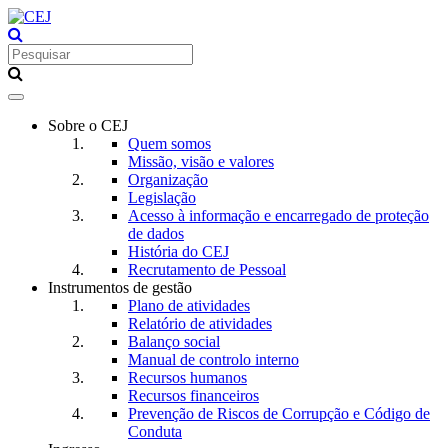
Toggle
navigation
Sobre o CEJ
Quem somos
Missão, visão e valores
Organização
Legislação
Acesso à informação e encarregado de proteção
de dados
História do CEJ
Recrutamento de Pessoal
Instrumentos de gestão
Plano de atividades
Relatório de atividades
Balanço social
Manual de controlo interno
Recursos humanos
Recursos financeiros
Prevenção de Riscos de Corrupção e Código de
Conduta