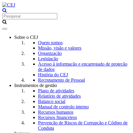
Toggle
navigation
Sobre o CEJ
Quem somos
Missão, visão e valores
Organização
Legislação
Acesso à informação e encarregado de proteção
de dados
História do CEJ
Recrutamento de Pessoal
Instrumentos de gestão
Plano de atividades
Relatório de atividades
Balanço social
Manual de controlo interno
Recursos humanos
Recursos financeiros
Prevenção de Riscos de Corrupção e Código de
Conduta