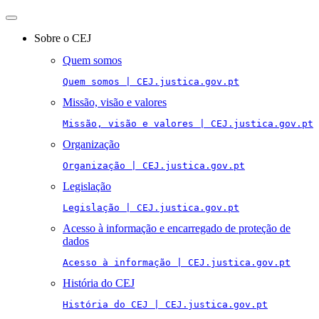
Toggle
navigation
Sobre o CEJ
Quem somos
Quem somos | CEJ.justica.gov.pt
Missão, visão e valores
Missão, visão e valores | CEJ.justica.gov.pt
Organização
Organização | CEJ.justica.gov.pt
Legislação
Legislação | CEJ.justica.gov.pt
Acesso à informação e encarregado de proteção de
dados
Acesso à informação | CEJ.justica.gov.pt
História do CEJ
História do CEJ | CEJ.justica.gov.pt