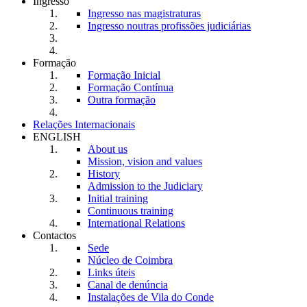
Ingresso
Ingresso nas magistraturas
Ingresso noutras profissões judiciárias
Formação
Formação Inicial
Formação Contínua
Outra formação
Relações Internacionais
ENGLISH
About us
Mission, vision and values
History
Admission to the Judiciary
Initial training
Continuous training
International Relations
Contactos
Sede
Núcleo de Coimbra
Links úteis
Canal de denúncia
Instalações de Vila do Conde