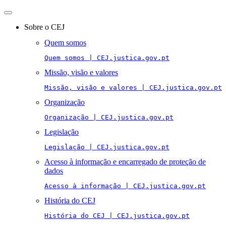
Toggle
navigation
Sobre o CEJ
Quem somos
Quem somos | CEJ.justica.gov.pt
Missão, visão e valores
Missão, visão e valores | CEJ.justica.gov.pt
Organização
Organização | CEJ.justica.gov.pt
Legislação
Legislação | CEJ.justica.gov.pt
Acesso à informação e encarregado de proteção de
dados
Acesso à informação | CEJ.justica.gov.pt
História do CEJ
História do CEJ | CEJ.justica.gov.pt