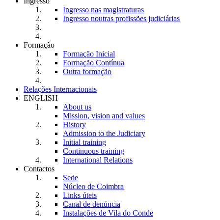
Ingresso
Ingresso nas magistraturas
Ingresso noutras profissões judiciárias
Formação
Formação Inicial
Formação Contínua
Outra formação
Relações Internacionais
ENGLISH
About us
Mission, vision and values
History
Admission to the Judiciary
Initial training
Continuous training
International Relations
Contactos
Sede
Núcleo de Coimbra
Links úteis
Canal de denúncia
Instalações de Vila do Conde