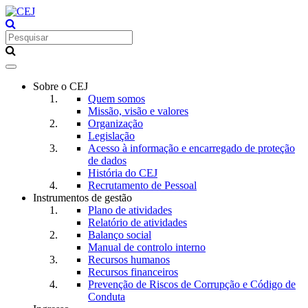
Toggle
navigation
Sobre o CEJ
Quem somos
Missão, visão e valores
Organização
Legislação
Acesso à informação e encarregado de proteção
de dados
História do CEJ
Recrutamento de Pessoal
Instrumentos de gestão
Plano de atividades
Relatório de atividades
Balanço social
Manual de controlo interno
Recursos humanos
Recursos financeiros
Prevenção de Riscos de Corrupção e Código de
Conduta