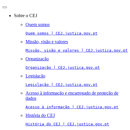
Toggle
navigation
Sobre o CEJ
Quem somos
Quem somos | CEJ.justica.gov.pt
Missão, visão e valores
Missão, visão e valores | CEJ.justica.gov.pt
Organização
Organização | CEJ.justica.gov.pt
Legislação
Legislação | CEJ.justica.gov.pt
Acesso à informação e encarregado de proteção de
dados
Acesso à informação | CEJ.justica.gov.pt
História do CEJ
História do CEJ | CEJ.justica.gov.pt