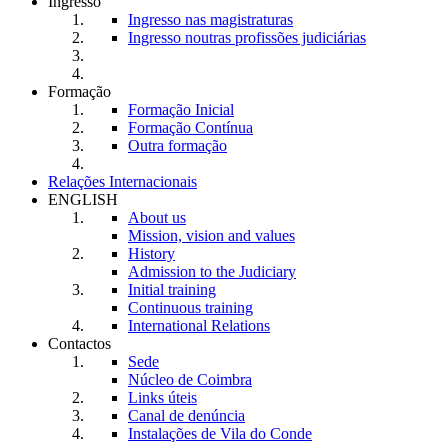
Ingresso
Ingresso nas magistraturas
Ingresso noutras profissões judiciárias
Formação
Formação Inicial
Formação Contínua
Outra formação
Relações Internacionais
ENGLISH
About us
Mission, vision and values
History
Admission to the Judiciary
Initial training
Continuous training
International Relations
Contactos
Sede
Núcleo de Coimbra
Links úteis
Canal de denúncia
Instalações de Vila do Conde