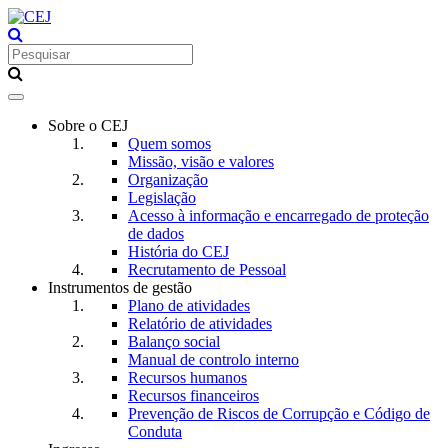
Toggle
navigation
Sobre o CEJ
Quem somos
Missão, visão e valores
Organização
Legislação
Acesso à informação e encarregado de proteção
de dados
História do CEJ
Recrutamento de Pessoal
Instrumentos de gestão
Plano de atividades
Relatório de atividades
Balanço social
Manual de controlo interno
Recursos humanos
Recursos financeiros
Prevenção de Riscos de Corrupção e Código de
Conduta