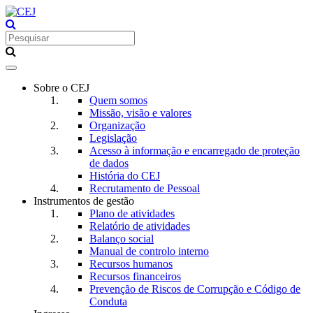
Toggle
navigation
Sobre o CEJ
Quem somos
Missão, visão e valores
Organização
Legislação
Acesso à informação e encarregado de proteção
de dados
História do CEJ
Recrutamento de Pessoal
Instrumentos de gestão
Plano de atividades
Relatório de atividades
Balanço social
Manual de controlo interno
Recursos humanos
Recursos financeiros
Prevenção de Riscos de Corrupção e Código de
Conduta