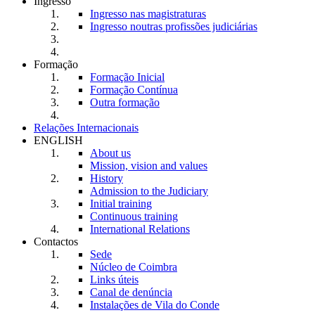
Ingresso
Ingresso nas magistraturas
Ingresso noutras profissões judiciárias
Formação
Formação Inicial
Formação Contínua
Outra formação
Relações Internacionais
ENGLISH
About us
Mission, vision and values
History
Admission to the Judiciary
Initial training
Continuous training
International Relations
Contactos
Sede
Núcleo de Coimbra
Links úteis
Canal de denúncia
Instalações de Vila do Conde