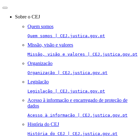
Toggle
navigation
Sobre o CEJ
Quem somos
Quem somos | CEJ.justica.gov.pt
Missão, visão e valores
Missão, visão e valores | CEJ.justica.gov.pt
Organização
Organização | CEJ.justica.gov.pt
Legislação
Legislação | CEJ.justica.gov.pt
Acesso à informação e encarregado de proteção de
dados
Acesso à informação | CEJ.justica.gov.pt
História do CEJ
História do CEJ | CEJ.justica.gov.pt