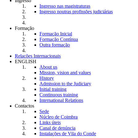
Ingresso
Ingresso nas magistraturas
Ingresso noutras profissões judiciárias
Formação
Formação Inicial
Formação Contínua
Outra formação
Relações Internacionais
ENGLISH
About us
Mission, vision and values
History
Admission to the Judiciary
Initial training
Continuous training
International Relations
Contactos
Sede
Núcleo de Coimbra
Links úteis
Canal de denúncia
Instalações de Vila do Conde