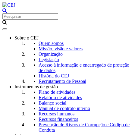
Toggle
navigation
Sobre o CEJ
Quem somos
Missão, visão e valores
Organização
Legislação
Acesso à informação e encarregado de proteção
de dados
História do CEJ
Recrutamento de Pessoal
Instrumentos de gestão
Plano de atividades
Relatório de atividades
Balanço social
Manual de controlo interno
Recursos humanos
Recursos financeiros
Prevenção de Riscos de Corrupção e Código de
Conduta