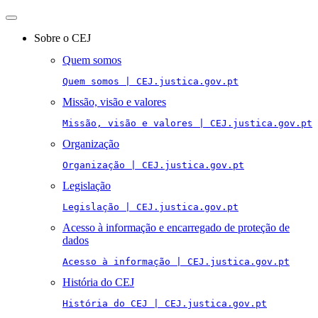
Toggle
navigation
Sobre o CEJ
Quem somos
Quem somos | CEJ.justica.gov.pt
Missão, visão e valores
Missão, visão e valores | CEJ.justica.gov.pt
Organização
Organização | CEJ.justica.gov.pt
Legislação
Legislação | CEJ.justica.gov.pt
Acesso à informação e encarregado de proteção de
dados
Acesso à informação | CEJ.justica.gov.pt
História do CEJ
História do CEJ | CEJ.justica.gov.pt