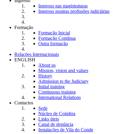
Ingresso
Ingresso nas magistraturas
Ingresso noutras profissões judiciárias
Formação
Formação Inicial
Formação Contínua
Outra formação
Relações Internacionais
ENGLISH
About us
Mission, vision and values
History
Admission to the Judiciary
Initial training
Continuous training
International Relations
Contactos
Sede
Núcleo de Coimbra
Links úteis
Canal de denúncia
Instalações de Vila do Conde