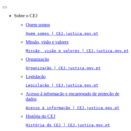
Toggle
navigation
Sobre o CEJ
Quem somos
Quem somos | CEJ.justica.gov.pt
Missão, visão e valores
Missão, visão e valores | CEJ.justica.gov.pt
Organização
Organização | CEJ.justica.gov.pt
Legislação
Legislação | CEJ.justica.gov.pt
Acesso à informação e encarregado de proteção de
dados
Acesso à informação | CEJ.justica.gov.pt
História do CEJ
História do CEJ | CEJ.justica.gov.pt