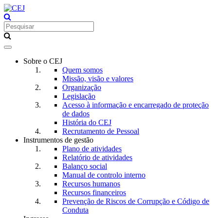
Toggle
navigation
Sobre o CEJ
Quem somos
Missão, visão e valores
Organização
Legislação
Acesso à informação e encarregado de proteção
de dados
História do CEJ
Recrutamento de Pessoal
Instrumentos de gestão
Plano de atividades
Relatório de atividades
Balanço social
Manual de controlo interno
Recursos humanos
Recursos financeiros
Prevenção de Riscos de Corrupção e Código de
Conduta