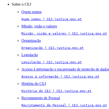
navigation
Sobre o CEJ
Quem somos
Quem somos | CEJ.justica.gov.pt
Missão, visão e valores
Missão, visão e valores | CEJ.justica.gov.pt
Organização
Organização | CEJ.justica.gov.pt
Legislação
Legislação | CEJ.justica.gov.pt
Acesso à informação e encarregado de proteção de dado
Acesso à informação | CEJ.justica.gov.pt
História do CEJ
História do CEJ | CEJ.justica.gov.pt
Recrutamento de Pessoal
Recrutamento de Pessoal | CEJ.justica.gov.pt