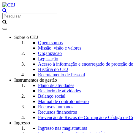
Toggle
navigation
Sobre o CEJ
Quem somos
Missão, visão e valores
Organização
Legislação
Acesso à informação e encarregado de proteção d
História do CEJ
Recrutamento de Pessoal
Instrumentos de gestão
Plano de atividades
Relatório de atividades
Balanço social
Manual de controlo interno
Recursos humanos
Recursos financeiros
Prevenção de Riscos de Corrupção e Código de C
Ingresso
Ingresso nas magistraturas