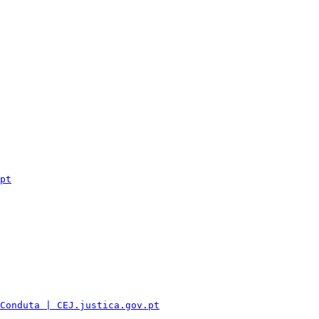
pt
Conduta | CEJ.justica.gov.pt