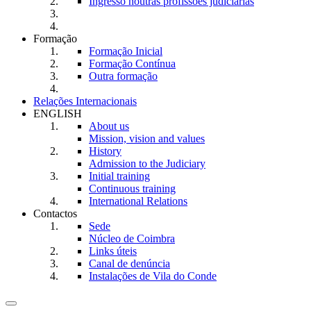
Ingresso noutras profissões judiciárias
Formação
Formação Inicial
Formação Contínua
Outra formação
Relações Internacionais
ENGLISH
About us
Mission, vision and values
History
Admission to the Judiciary
Initial training
Continuous training
International Relations
Contactos
Sede
Núcleo de Coimbra
Links úteis
Canal de denúncia
Instalações de Vila do Conde
Toggle