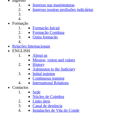
Ingresso
Ingresso nas magistraturas
Ingresso noutras profissões judiciárias
Formação
Formação Inicial
Formação Contínua
Outra formação
Relações Internacionais
ENGLISH
About us
Mission, vision and values
History
Admission to the Judiciary
Initial training
Continuous training
International Relations
Contactos
Sede
Núcleo de Coimbra
Links úteis
Canal de denúncia
Instalações de Vila do Conde