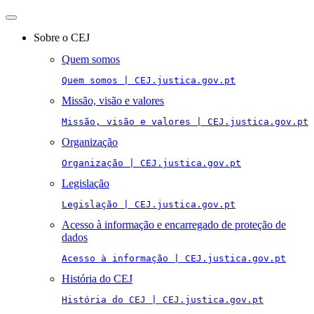
Toggle
navigation
Sobre o CEJ
Quem somos
Quem somos | CEJ.justica.gov.pt
Missão, visão e valores
Missão, visão e valores | CEJ.justica.gov.pt
Organização
Organização | CEJ.justica.gov.pt
Legislação
Legislação | CEJ.justica.gov.pt
Acesso à informação e encarregado de proteção de
dados
Acesso à informação | CEJ.justica.gov.pt
História do CEJ
História do CEJ | CEJ.justica.gov.pt