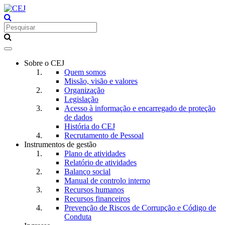
Toggle
navigation
Sobre o CEJ
Quem somos
Missão, visão e valores
Organização
Legislação
Acesso à informação e encarregado de proteção
de dados
História do CEJ
Recrutamento de Pessoal
Instrumentos de gestão
Plano de atividades
Relatório de atividades
Balanço social
Manual de controlo interno
Recursos humanos
Recursos financeiros
Prevenção de Riscos de Corrupção e Código de
Conduta