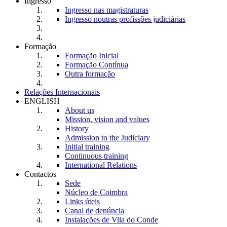
Ingresso
Ingresso nas magistraturas
Ingresso noutras profissões judiciárias
Formação
Formação Inicial
Formação Contínua
Outra formação
Relações Internacionais
ENGLISH
About us
Mission, vision and values
History
Admission to the Judiciary
Initial training
Continuous training
International Relations
Contactos
Sede
Núcleo de Coimbra
Links úteis
Canal de denúncia
Instalações de Vila do Conde