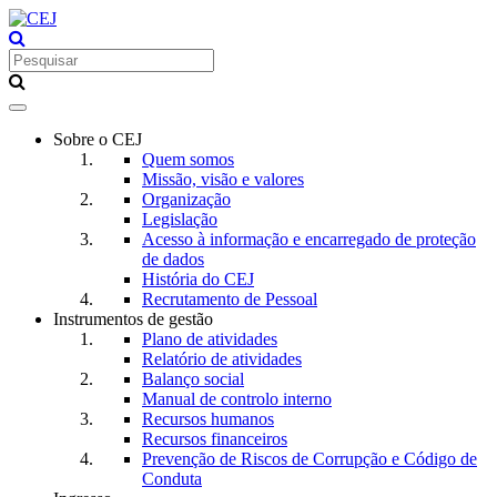
Toggle
navigation
Sobre o CEJ
Quem somos
Missão, visão e valores
Organização
Legislação
Acesso à informação e encarregado de proteção
de dados
História do CEJ
Recrutamento de Pessoal
Instrumentos de gestão
Plano de atividades
Relatório de atividades
Balanço social
Manual de controlo interno
Recursos humanos
Recursos financeiros
Prevenção de Riscos de Corrupção e Código de
Conduta