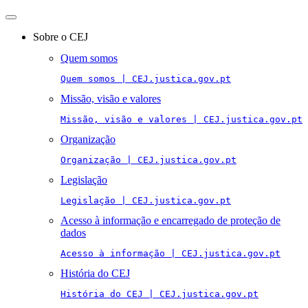
Toggle
navigation
Sobre o CEJ
Quem somos
Quem somos | CEJ.justica.gov.pt
Missão, visão e valores
Missão, visão e valores | CEJ.justica.gov.pt
Organização
Organização | CEJ.justica.gov.pt
Legislação
Legislação | CEJ.justica.gov.pt
Acesso à informação e encarregado de proteção de
dados
Acesso à informação | CEJ.justica.gov.pt
História do CEJ
História do CEJ | CEJ.justica.gov.pt